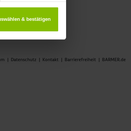
uswählen & bestätigen
um
|
Datenschutz
|
Kontakt
|
Barrierefreiheit
|
BARMER.de