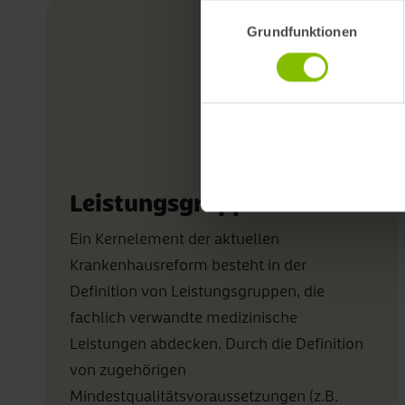
Einwilligungsauswahl
Grundfunktionen
Leistungsgruppen
Ein Kernelement der aktuellen
Krankenhausreform besteht in der
Definition von Leistungsgruppen, die
fachlich verwandte medizinische
Leistungen abdecken. Durch die Definition
von zugehörigen
Mindestqualitätsvoraussetzungen (z.B.