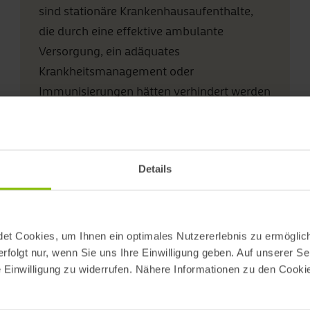
sind stationäre Krankenhausaufenthalte,
die durch eine effektive ambulante
Versorgung, ein adäquates
Krankheitsmanagement oder
Immunisierungen hätten verhindert werden
könnten. ASK stellen eine grundsätzlich
vermeidbare finanzielle und personelle
Belastung für den stationären Sektor im
Speziellen und das Gesundheitssystem im
Details
Allgemeinen dar.
et Cookies, um Ihnen ein optimales Nutzererlebnis zu ermöglich
rfolgt nur, wenn Sie uns Ihre Einwilligung geben. Auf unserer Se
re Einwilligung zu widerrufen. Nähere Informationen zu den Cookie