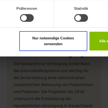
Präferenzen
Statistik
Nur notwendige Cookies
Alle
verwenden
Ambulante Versorgung
Die hausärztliche Versorgung ist die Basis
des Gesundheitssystems und wichtig für
die Sicherstellung einer wohnortnahen
medizinischen Betreuung von Patientinnen
und Patienten. Die Projektion bis 2040
untersucht die Entwicklung der
hausärztlichen Versorgung in Deutschland