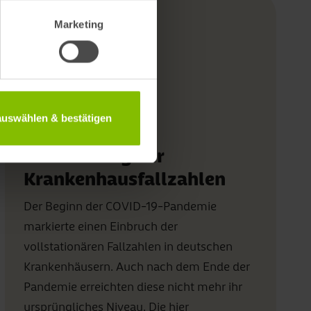
Marketing
 auswählen & bestätigen
Entwicklung der
Krankenhausfallzahlen
Der Beginn der COVID-19-Pandemie
markierte einen Einbruch der
vollstationären Fallzahlen in deutschen
Krankenhäusern. Auch nach dem Ende der
Pandemie erreichten diese nicht mehr ihr
ursprüngliches Niveau. Die hier