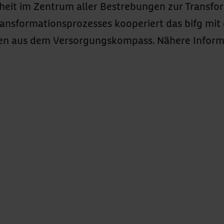
heit im Zentrum aller Bestrebungen zur Transf
ransformationsprozesses kooperiert das bifg mi
ysen aus dem Versorgungskompass. Nähere Infor
abgeben *