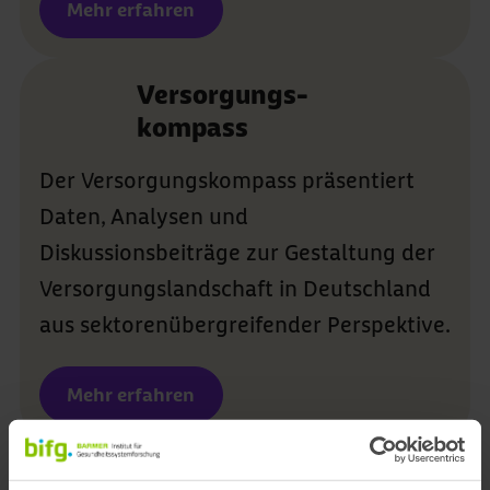
Mehr erfahren
Versorgungs-
kompass
Der Versorgungskompass präsentiert
Daten, Analysen und
Diskussionsbeiträge zur Gestaltung der
Versorgungslandschaft in Deutschland
aus sektorenübergreifender Perspektive.
Mehr erfahren