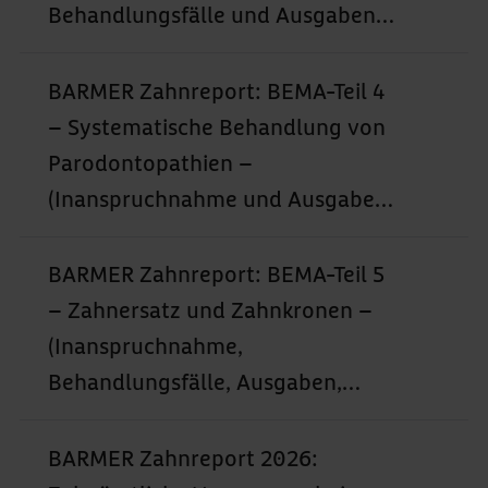
– nach Alter, Bundesland und
Behandlungsfälle und Ausgaben)
Geschlecht (2013–2024)
nach Alter, Bundesland und
Geschlecht (2013–2024)
BARMER Zahnreport: BEMA-Teil 4
– Systematische Behandlung von
Parodontopathien –
(Inanspruchnahme und Ausgaben)
nach Alter, Bundesland und
Geschlecht (2013–2024)
BARMER Zahnreport: BEMA-Teil 5
– Zahnersatz und Zahnkronen –
(Inanspruchnahme,
Behandlungsfälle, Ausgaben,
Eigenanteil und Kassenanteil)
nach Alter, Bundesland und
BARMER Zahnreport 2026: