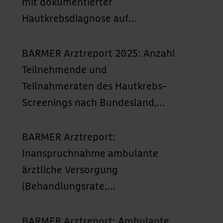
mit dokumentierter
Hautkrebsdiagnose auf
dreistelliger ICD-10-Ebene (C43
oder C44) nach Bundesland,
BARMER Arztreport 2025: Anzahl
Geschlecht und Altersgruppen
Teilnehmende und
(2005–2023)
Teilnahmeraten des Hautkrebs-
Screenings nach Bundesland,
Geschlecht und Altersgruppen
(2008–2023)
BARMER Arztreport:
Inanspruchnahme ambulante
ärztliche Versorgung
(Behandlungsrate,
Behandlungsfälle,
Behandlungstage,
BARMER Arztreport: Ambulante