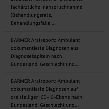
Behandlungskosten) nach
fachärztliche Inanspruchnahme
Bundesland, Geschlecht und
(Behandlungsrate,
Altersgruppen (2010–2024)
Behandlungsfälle,
Behandlungstage,
Behandlungskosten) nach
BARMER Arztreport: Ambulant
Bundesland, Geschlecht und
dokumentierte Diagnosen aus
Altersgruppen (2010–2024)
Diagnosekapiteln nach
Bundesland, Geschlecht und
Altersgruppen (2010–2024)
BARMER Arztreport: Ambulant
dokumentierte Diagnosen auf
dreistelliger ICD-10-Ebene nach
Bundesland, Geschlecht und