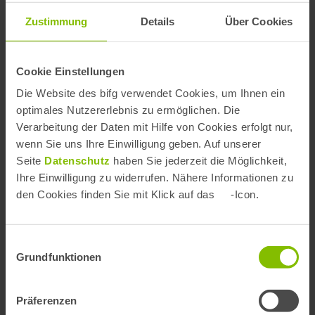
Archiv
Zustimmung
Details
Über Cookies
Cookie Einstellungen
Zahnmedizin
Die Website des bifg verwendet Cookies, um Ihnen ein
optimales Nutzererlebnis zu ermöglichen. Die
Verarbeitung der Daten mit Hilfe von Cookies erfolgt nur,
Anzahl der Zahnärzte in
wenn Sie uns Ihre Einwilligung geben. Auf unserer
Seite
Datenschutz
haben Sie jederzeit die Möglichkeit,
Deutschland (ab 1993)
Ihre Einwilligung zu widerrufen. Nähere Informationen zu
den Cookies finden Sie mit Klick auf das
-Icon.
BARMER Zahnreport:
Zahnärztliche Leistungen für die
Einwilligungsauswahl
BEMA-Teile 1 bis 5
Grundfunktionen
(Inanspruchnahme und Ausgaben)
Präferenzen
nach Alter, Bundesland und