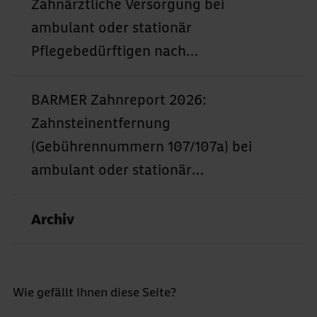
Geschlecht (2013–2024)
Zahnärztliche Versorgung bei
ambulant oder stationär
Pflegebedürftigen nach
Bundesland (2013–2024)
BARMER Zahnreport 2026:
Zahnsteinentfernung
(Gebührennummern 107/107a) bei
ambulant oder stationär
Pflegebedürftigen nach
Bundesland (2013–2024)
Archiv
Wie gefällt Ihnen diese Seite?