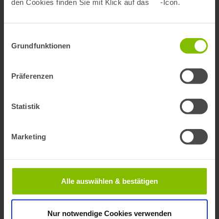
den Cookies finden Sie mit Klick auf das
-Icon.
Barrierefreiheit
Newsletter
Einwilligungsauswahl
Grundfunktionen
bifg auf LinkedIn
Präferenzen
Publikationen
Statistik
BARMER Reporte
Gesundheitswesen aktuell
Marketing
ePaper
Factsheets
Veröffentlichungen in Journals
Alle auswählen & bestätigen
Daten & Analysen
Nur notwendige Cookies verwenden