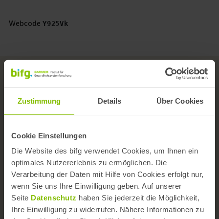
1 Stern
Webcode
Y925Vk
Zustimmung
Details
Über Cookies
Das Institut
Cookie Einstellungen
Team
Die Website des bifg verwendet Cookies, um Ihnen ein
Wissenschaftlicher Beirat
optimales Nutzererlebnis zu ermöglichen. Die
Verarbeitung der Daten mit Hilfe von Cookies erfolgt nur,
Versorgungs- und Forschungskongress
wenn Sie uns Ihre Einwilligung geben. Auf unserer
Seite
Datenschutz
haben Sie jederzeit die Möglichkeit,
Themen A-Z
Ihre Einwilligung zu widerrufen. Nähere Informationen zu
Kontaktformular