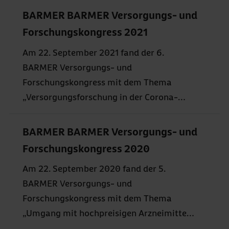
Gesundheitssystem?“.
BARMER BARMER Versorgungs- und
Forschungskongress 2021
Am 22. September 2021 fand der 6.
BARMER Versorgungs- und
Forschungskongress mit dem Thema
„Versorgungsforschung in der Corona-
Pandemie – Was haben wir gelernt?“ in
digitaler Form als Livestream bei YouTube
BARMER BARMER Versorgungs- und
statt.
Forschungskongress 2020
Am 22. September 2020 fand der 5.
BARMER Versorgungs- und
Forschungskongress mit dem Thema
„Umgang mit hochpreisigen Arzneimitteln
– wie geht es weiter?“ als digitale