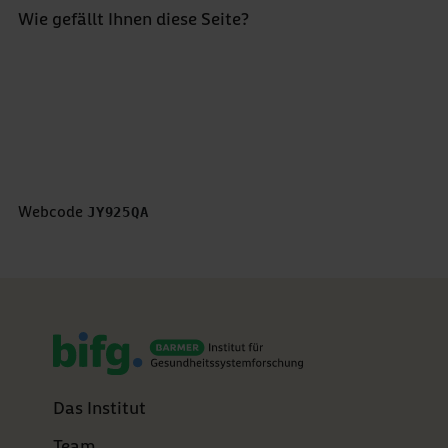
Wie gefällt Ihnen diese Seite?
Bewertung abgeben *
5 Sterne
4 Sterne
3 Sterne
2 Sterne
1 Stern
Webcode
JY925QA
Das Institut
Team