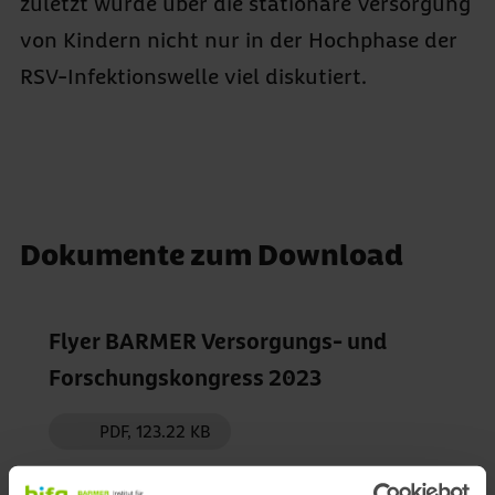
zuletzt wurde über die stationäre Versorgung
von Kindern nicht nur in der Hochphase der
RSV-Infektionswelle viel diskutiert.
Dokumente zum Download
Flyer BARMER Versorgungs- und
Forschungskongress 2023
PDF, 123.22 KB