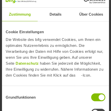
Flyer BARMER Versorgungs- und
Forschungskongress 2023
Zustimmung
Details
Über Cookies
(barrierefrei)
PDF, 49.49 KB
Cookie Einstellungen
Die Website des bifg verwendet Cookies, um Ihnen ein
optimales Nutzererlebnis zu ermöglichen. Die
Verarbeitung der Daten mit Hilfe von Cookies erfolgt nur,
wenn Sie uns Ihre Einwilligung geben. Auf unserer
Seite
Datenschutz
haben Sie jederzeit die Möglichkeit,
Ihre Einwilligung zu widerrufen. Nähere Informationen zu
den Cookies finden Sie mit Klick auf das
-Icon.
Weitere Kongresse
Informieren Sie sich zu den Versorgungs- und
Einwilligungsauswahl
Forschungskongressen anderer Jahre.
Grundfunktionen