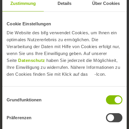
4 Sterne
Zustimmung
Details
Über Cookies
3 Sterne
2 Sterne
Cookie Einstellungen
1 Stern
Die Website des bifg verwendet Cookies, um Ihnen ein
Webcode
Y925VS
optimales Nutzererlebnis zu ermöglichen. Die
Verarbeitung der Daten mit Hilfe von Cookies erfolgt nur,
wenn Sie uns Ihre Einwilligung geben. Auf unserer
Seite
Datenschutz
haben Sie jederzeit die Möglichkeit,
Ihre Einwilligung zu widerrufen. Nähere Informationen zu
den Cookies finden Sie mit Klick auf das
-Icon.
Das Institut
Einwilligungsauswahl
Grundfunktionen
Team
Wissenschaftlicher Beirat
Präferenzen
Versorgungs- und Forschungskongress