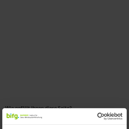
Durchschnittsalter im jeweiligen Bundesland
Prozentuale Abweichung vom Durchschnitt
Zurück zur Gesamtkarte
car04m
Wie gefällt Ihnen diese Seite?
Bewertung abgeben *
5 Sterne