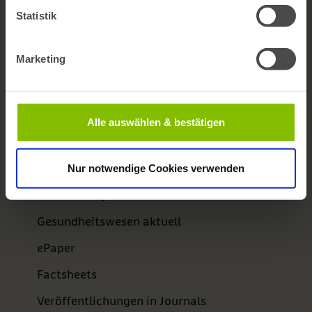
Themen A-Z
Statistik
Kontaktformular
Marketing
Barrierefreiheit
Newsletter
Alle auswählen & bestätigen
bifg auf LinkedIn
Publikationen
Nur notwendige Cookies verwenden
BARMER Reporte
Gesundheitswesen aktuell
ePaper
Factsheets
Veröffentlichungen in Journals