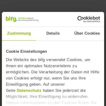
2014 berücksichtigt werden konnten. Bei
unterschiedlichen Formen stationärer
Behandlungen in Krankenhäusern wurden ggf.
Haupt- sowie auch alle Nebendiagnosen
berücksichtigt. Lediglich die in geringem Umfang
Zustimmung
Details
Über Cookies
dokumentierten und als weniger valide geltenden
Das Institut
Einweisungs- und Aufnahmediagnosen blieben
unberücksichtigt.
Cookie Einstellungen
Team
Die Website des bifg verwendet Cookies, um
Wissenschaftlicher Beirat
Ihnen ein optimales Nutzererlebnis zu
Versorgungs- und Forschungskongress
ermöglichen. Die Verarbeitung der Daten mit Hilfe
von Cookies erfolgt nur, wenn Sie uns Ihre
Themen A-Z
Einwilligung geben. Auf unserer
Kontaktformular
Seite
Datenschutz
haben Sie jederzeit die
Möglichkeit, Ihre Einwilligung zu widerrufen.
Barrierefreiheit
Nähere Informationen zu den Cookies finden Sie