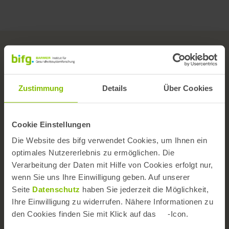
Zustimmung
Details
Über Cookies
Das Institut
Team
Cookie Einstellungen
Wissenschaftlicher Beirat
Die Website des bifg verwendet Cookies, um Ihnen ein
optimales Nutzererlebnis zu ermöglichen. Die
Versorgungs- und Forschungskongress
Verarbeitung der Daten mit Hilfe von Cookies erfolgt nur,
Themen A-Z
wenn Sie uns Ihre Einwilligung geben. Auf unserer
Seite
Datenschutz
haben Sie jederzeit die Möglichkeit,
Kontaktformular
Ihre Einwilligung zu widerrufen. Nähere Informationen zu
Barrierefreiheit
den Cookies finden Sie mit Klick auf das
-Icon.