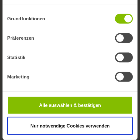
Newsletter
Einwilligungsauswahl
bifg auf LinkedIn
Grundfunktionen
Publikationen
Präferenzen
BARMER Reporte
Statistik
Gesundheitswesen aktuell
ePaper
Marketing
Factsheets
Veröffentlichungen in Journals
Alle auswählen & bestätigen
Daten & Analysen
Bevölkerung
Nur notwendige Cookies verwenden
Krankheitsbilder und Diagnosen