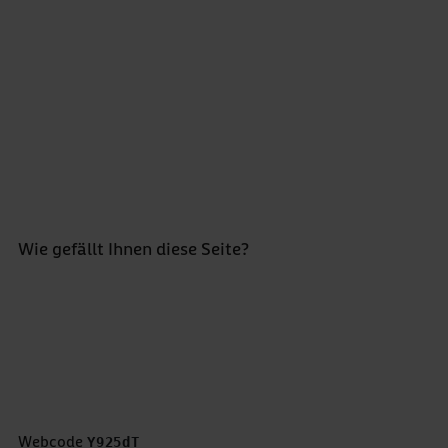
Einrichtungsmerkmale (Bettenzahl/Träger/Art der
Zulassung), Datenabzug Oktober 2023; nach:
Statistisches Bundesamt (Destatis):
Krankenhausstatistik – Grunddaten der
Krankenhäuser und Vorsorge- oder
Rehabilitationseinrichtungen; Statistisches
AWO009
Bundesamt (Destatis): Bevölkerungsstand:
Bevölkerung nach Altersgruppen (ab 1950),
Datenabzug: November 2022.
Wie gefällt Ihnen diese Seite?
Bewertung abgeben *
5 Sterne
4 Sterne
3 Sterne
2 Sterne
1 Stern
Webcode
Y925dT