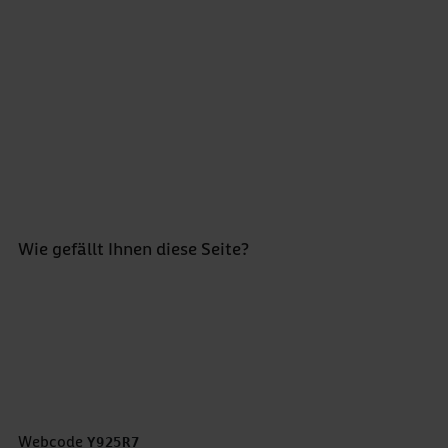
AU: ärztlich bescheinigte Arbeitsunfähigkeit
AU-Tage je 100 VJ: Krankenstand in Prozent x 365
Tage
Krankenstand in Prozent: AU-Tage je 100 VJ / 365
Tage
CAU001
Genauere Erläuterungen zu den Kennzahlen finden
sich im Gesundheitsreport im Kapitel
„Datengrundlage und Methoden“.
Wie gefällt Ihnen diese Seite?
Bewertung abgeben *
5 Sterne
4 Sterne
3 Sterne
2 Sterne
1 Stern
Webcode
Y925R7