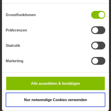
Newsletter
Einwilligungsauswahl
bifg auf LinkedIn
Grundfunktionen
Publikationen
Präferenzen
BARMER Reporte
Statistik
Gesundheitswesen aktuell
ePaper
Marketing
Factsheets
Veröffentlichungen in Journals
Alle auswählen & bestätigen
Daten & Analysen
Bevölkerung
Nur notwendige Cookies verwenden
Krankheitsbilder und Diagnosen