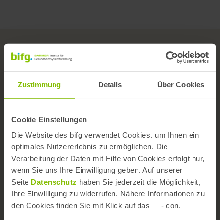
Zustimmung
Details
Über Cookies
Das Institut
Team
Cookie Einstellungen
Wissenschaftlicher Beirat
Die Website des bifg verwendet Cookies, um Ihnen ein
optimales Nutzererlebnis zu ermöglichen. Die
Versorgungs- und Forschungskongress
Verarbeitung der Daten mit Hilfe von Cookies erfolgt nur,
Themen A-Z
wenn Sie uns Ihre Einwilligung geben. Auf unserer
Seite
Datenschutz
haben Sie jederzeit die Möglichkeit,
Kontaktformular
Ihre Einwilligung zu widerrufen. Nähere Informationen zu
Barrierefreiheit
den Cookies finden Sie mit Klick auf das
-Icon.