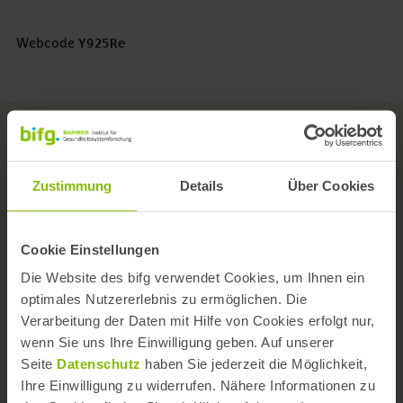
1 Stern
Webcode
Y925Re
Zustimmung
Details
Über Cookies
Das Institut
Cookie Einstellungen
Team
Die Website des bifg verwendet Cookies, um Ihnen ein
Wissenschaftlicher Beirat
optimales Nutzererlebnis zu ermöglichen. Die
Verarbeitung der Daten mit Hilfe von Cookies erfolgt nur,
Versorgungs- und Forschungskongress
wenn Sie uns Ihre Einwilligung geben. Auf unserer
Seite
Datenschutz
haben Sie jederzeit die Möglichkeit,
Themen A-Z
Ihre Einwilligung zu widerrufen. Nähere Informationen zu
Kontaktformular