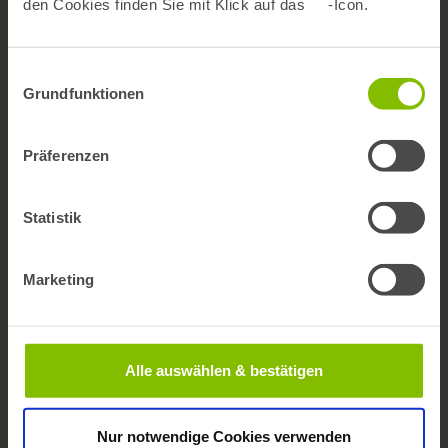
den Cookies finden Sie mit Klick auf das
-Icon.
Barrierefreiheit
Newsletter
Einwilligungsauswahl
Grundfunktionen
bifg auf LinkedIn
Präferenzen
Publikationen
Statistik
BARMER Reporte
Gesundheitswesen aktuell
Marketing
ePaper
Factsheets
Veröffentlichungen in Journals
Alle auswählen & bestätigen
Daten & Analysen
Nur notwendige Cookies verwenden