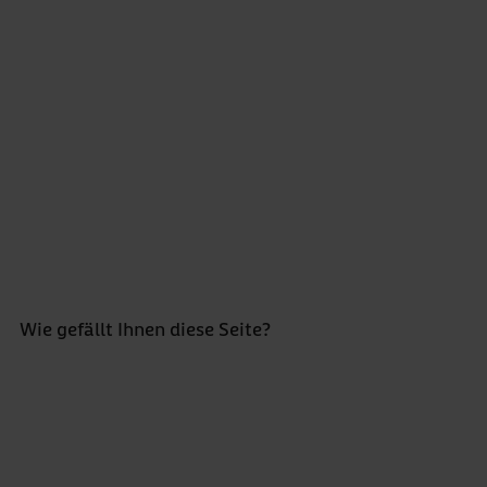
Hinweise des bifg:
Die Grafik stellt die Anzahl der Pflegebedürftigen in
Abhängigkeit von Pflegegrad, Altersgruppe und
Geschlecht dar.
Balken, die auf einer zu geringen Anzahl an Fällen
beruhen, werden ausgeblendet.
NPR005
Wie gefällt Ihnen diese Seite?
Bewertung abgeben *
5 Sterne
4 Sterne
3 Sterne
2 Sterne