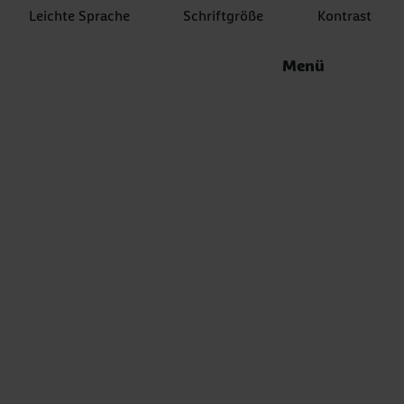
Leichte Sprache
Schriftgröße
Kontrast
Menü
it Psychotherapie
Downloa
Vollbildmodus
Schnappschuss 
ahren; standardisiert/hochgerechnet nach
ltersgruppen und Wohnregion in Bundesländern im