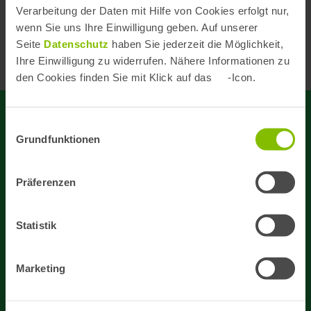
zurück zur
8. Oktober
14.
Verarbeitung der Daten mit Hilfe von Cookies erfolgt nur,
Übersicht
2020
November
wenn Sie uns Ihre Einwilligung geben. Auf unserer
2022
Seite
Datenschutz
haben Sie jederzeit die Möglichkeit,
Ihre Einwilligung zu widerrufen. Nähere Informationen zu
den Cookies finden Sie mit Klick auf das
-Icon.
Einwilligungsauswahl
Bleiben Sie auf dem
Grundfunktionen
Laufenden!
Präferenzen
Aktuelle Analysen, neue Publikationen
und Veranstaltungen.
Statistik
Newsletter abonnieren
Marketing