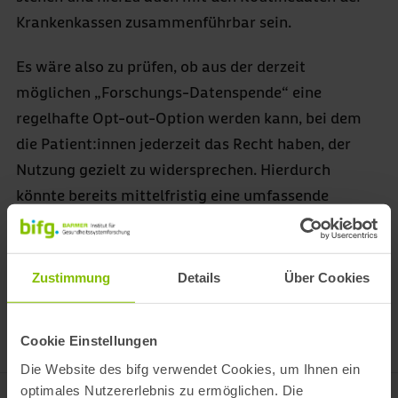
Krankenkassen zusammenführbar sein.
Es wäre also zu prüfen, ob aus der derzeit
möglichen „Forschungs-Datenspende“ eine
regelhafte Opt-out-Option werden kann, bei dem
die Patient:innen jederzeit das Recht haben, der
Nutzung gezielt zu widersprechen. Hierdurch
könnte bereits mittelfristig eine umfassende
Forschungsdatengrundlage von internationalem
Niveau geschaffen werden.
Zustimmung
Details
Über Cookies
Download: Offener Brief
Cookie Einstellungen
Die Website des bifg verwendet Cookies, um Ihnen ein
optimales Nutzererlebnis zu ermöglichen. Die