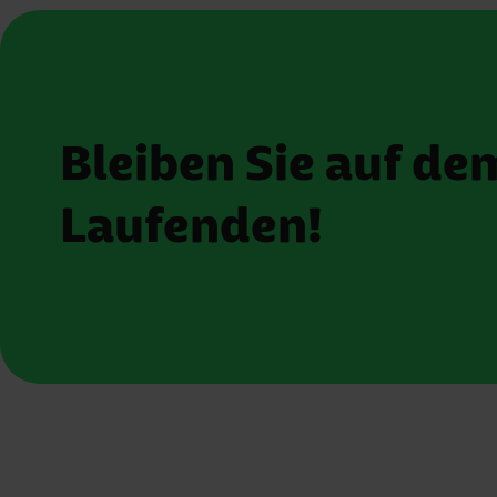
Bleiben Sie auf de
Laufenden!
Bewertung 
5 Sterne
4 Sterne