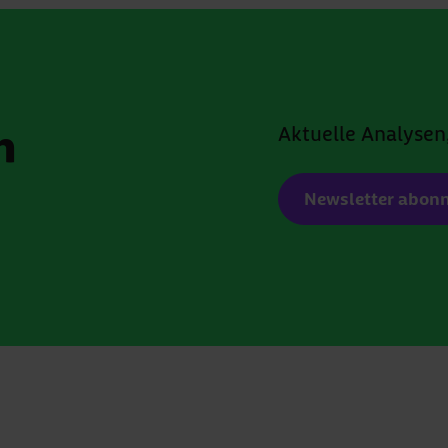
m
Aktuelle Analysen
Newsletter abonn
abgeben *