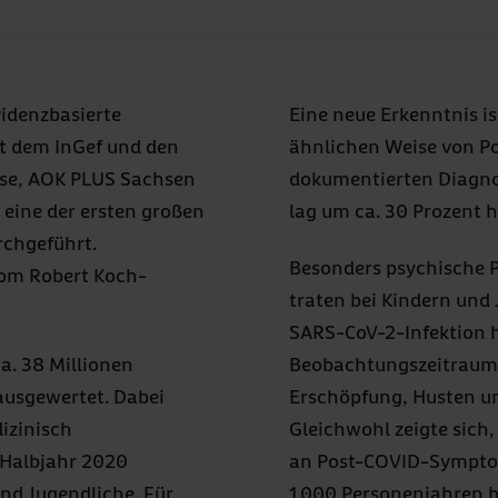
idenzbasierte
Eine neue Erkenntnis is
t dem InGef und den
ähnlichen Weise von Po
se, AOK PLUS Sachsen
dokumentierten Diagno
eine der ersten großen
lag um ca. 30 Prozent 
rchgeführt.
Besonders psychische 
vom Robert Koch-
traten bei Kindern und
SARS-CoV-2-Infektion hä
a. 38 Millionen
Beobachtungszeitraum
ausgewertet. Dabei
Erschöpfung, Husten u
izinisch
Gleichwohl zeigte sich
 Halbjahr 2020
an Post-COVID-Symptom
nd Jugendliche. Für
1.000 Personenjahren b