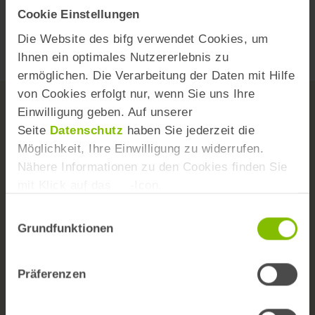
1 Stern
Cookie Einstellungen
Webcode
Y925Kf
Die Website des bifg verwendet Cookies, um
Ihnen ein optimales Nutzererlebnis zu
ermöglichen. Die Verarbeitung der Daten mit Hilfe
von Cookies erfolgt nur, wenn Sie uns Ihre
Einwilligung geben. Auf unserer
Seite
Datenschutz
haben Sie jederzeit die
Möglichkeit, Ihre Einwilligung zu widerrufen.
Nähere Informationen zu den Cookies finden Sie
Das Institut
mit Klick auf das
-Icon.
Team
Einwilligungsauswahl
Wissenschaftlicher Beirat
Grundfunktionen
Versorgungs- und Forschungskongress
Präferenzen
Themen A-Z
Kontaktformular