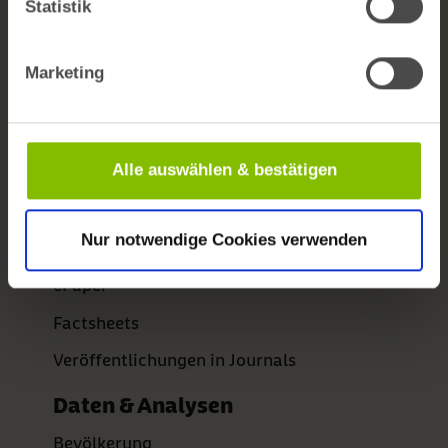
Statistik
Barrierefreiheit
Newsletter
Marketing
bifg auf LinkedIn
Publikationen
Alle auswählen & bestätigen
BARMER Reporte
Nur notwendige Cookies verwenden
Gesundheitswesen aktuell
ePaper
Factsheets
Veröffentlichungen in Journals
Daten & Analysen
Bevölkerung