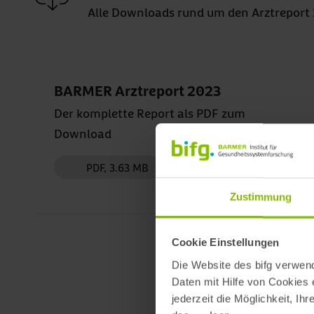
Alle Downloads rund um den Arztreport
BARMER Arztreport 2023
Der komplette Report als PDF zum
Download
PDF, 3.63 MB
Zustimmung
Cookie Einstellungen
Die Website des bifg verwend
Daten mit Hilfe von Cookies e
jederzeit die Möglichkeit, Ih