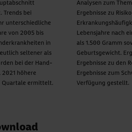
uptabschnitt
iefern zudem
. Trends bei
sowie auch zu
hr unterschiedliche
 der ersten zehn
hre von 2005 bis
icht von weniger
nderkrankheiten in
ruppen mit höherem
utlich seltener als
erden umfangreiche
rden bei der Hand-
sowie ausgewählte
l 2021 höhere
 Grafiken zur
 Quartale ermittelt.
Verfügung gestellt.
ownload