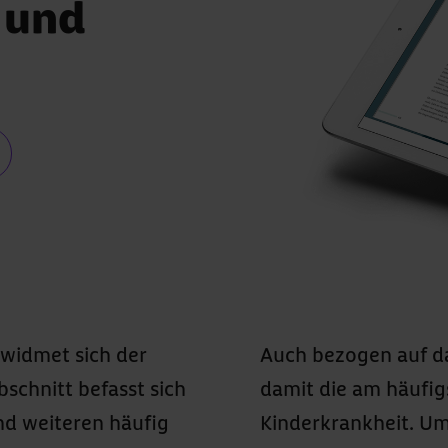
 und
 widmet sich der
diese Erkrankung
schnitt befasst sich
ierte klassische
nd weiteren häufig
isch aufwendigere