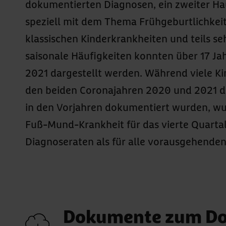
dokumentierten Diagnosen, ein zweiter Ha
Analysen zum Thema Frühgeburtlichkeit l
speziell mit dem Thema Frühgeburtlichkeit
Ergebnisse zu Risikofaktoren, Überlebensraten 
klassischen Kinderkrankheiten und teils se
Erkrankungshäufigkeiten im Verlauf
saisonale Häufigkeiten konnten über 17 Ja
Lebensjahre nach einer Geburt mit einem Gew
2021 dargestellt werden. Während viele Ki
als 1.500 Gramm sowie für zwei weitere G
den beiden Coronajahren 2020 und 2021 de
Geburtsgewicht. Ergänzend zum Report w
in den Vorjahren dokumentiert wurden, wu
Ergebnisse zu den Routineauswertungen 
Fuß-Mund-Krankheit für das vierte Quarta
Ergebnisse zum Schwerpunkt als interaktive
Diagnoseraten als für alle vorausgehenden
Dokumente zum D