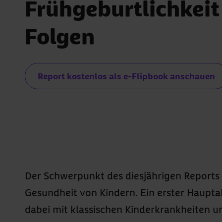
Frühgeburtlichkeit
Folgen
Report kostenlos als e-Flipbook anschauen
Der Schwerpunkt des diesjährigen Reports
Auch bezogen auf das Gesamtjahr 2021 war 
Gesundheit von Kindern. Ein erster Hauptab
damit die am häufigsten diagnostiz
dabei mit klassischen Kinderkrankheiten u
Kinderkrankheit. Umfangreiche und method