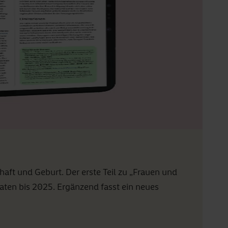
G
t und Geburt. Der erste Teil zu „Frauen und
Di
ten bis 2025. Ergänzend fasst ein neues
ei