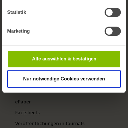
Themen A-Z
Statistik
Kontaktformular
Barrierefreiheit
Marketing
Newsletter
bifg auf LinkedIn
Alle auswählen & bestätigen
Publikationen
Nur notwendige Cookies verwenden
BARMER Reporte
Gesundheitswesen aktuell
ePaper
Factsheets
Veröffentlichungen in Journals