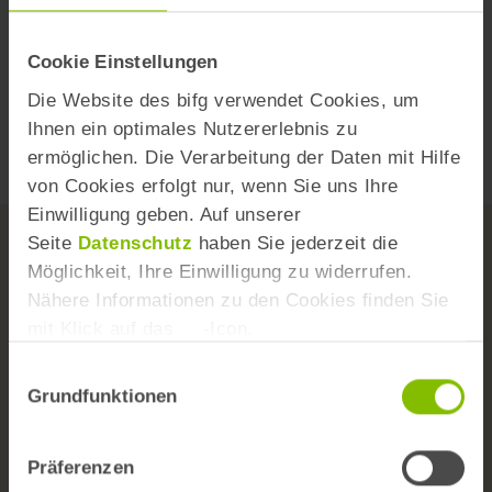
4 Sterne
3 Sterne
2 Sterne
Cookie Einstellungen
1 Stern
Die Website des bifg verwendet Cookies, um
Webcode
Ihnen ein optimales Nutzererlebnis zu
Y925GW
ermöglichen. Die Verarbeitung der Daten mit Hilfe
von Cookies erfolgt nur, wenn Sie uns Ihre
Einwilligung geben. Auf unserer
Seite
Datenschutz
haben Sie jederzeit die
Möglichkeit, Ihre Einwilligung zu widerrufen.
Nähere Informationen zu den Cookies finden Sie
mit Klick auf das
-Icon.
Das Institut
Einwilligungsauswahl
Team
Grundfunktionen
Wissenschaftlicher Beirat
Versorgungs- und Forschungskongress
Präferenzen